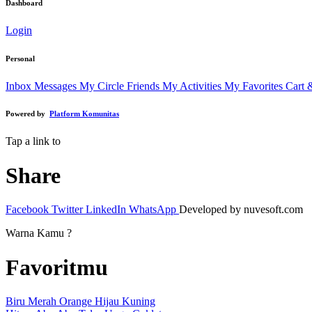
Dashboard
Login
Personal
Inbox Messages
My Circle Friends
My Activities
My Favorites
Cart 
Powered by
Platform Komunitas
Tap a link to
Share
Facebook
Twitter
LinkedIn
WhatsApp
Developed by nuvesoft.com
Warna Kamu ?
Favoritmu
Biru
Merah
Orange
Hijau
Kuning