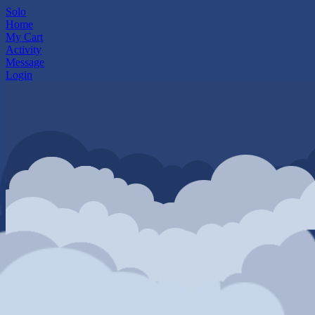
Solo
Home
My Cart
Activity
Message
Login