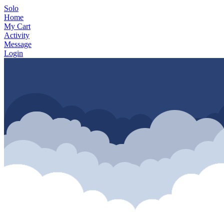
Solo
Home
My Cart
Activity
Message
Login