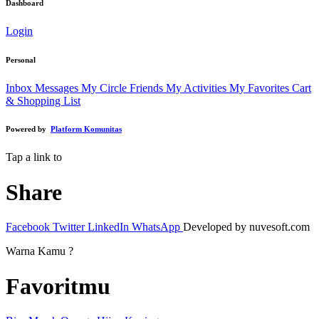
Dashboard
Login
Personal
Inbox Messages
My Circle Friends
My Activities
My Favorites
Cart
& Shopping List
Powered by
Platform Komunitas
Tap a link to
Share
Facebook
Twitter
LinkedIn
WhatsApp
Developed by nuvesoft.com
Warna Kamu ?
Favoritmu