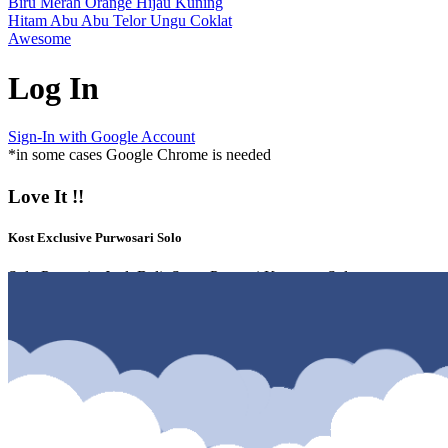
Biru
Merah
Orange
Hijau
Kuning
Hitam
Abu Abu
Telor
Ungu
Coklat
Awesome
Log In
Sign-In with Google Account
*in some cases Google Chrome is needed
Love It !!
Kost Exclusive Purwosari Solo
Solo Properti - Jual, Beli, Sewa Properti Kawasan Solo