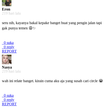
Eron
219 hari lalu
seru nih, kayanya bakal kepake banget buat yang pengin jalan tapi
gak punya temen 😩✨
0 suka
0 reply
REPORT
Nasya
219 hari lalu
wah ini relate banget. kirain cuma aku aja yang susah cari circle 😭
0 suka
0 reply
REPORT