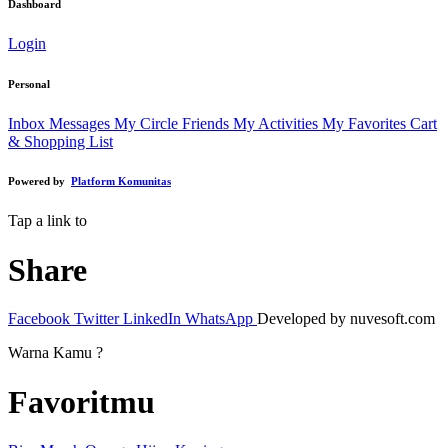
Dashboard
Login
Personal
Inbox Messages
My Circle Friends
My Activities
My Favorites
Cart
& Shopping List
Powered by
Platform Komunitas
Tap a link to
Share
Facebook
Twitter
LinkedIn
WhatsApp
Developed by nuvesoft.com
Warna Kamu ?
Favoritmu