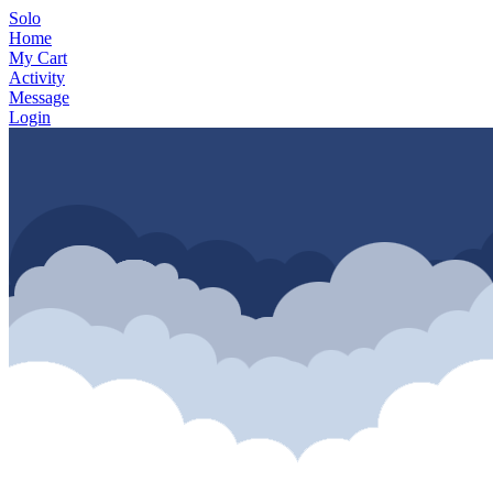
Solo
Home
My Cart
Activity
Message
Login