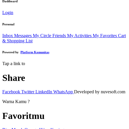
Dashboard
Login
Personal
Inbox Messages
My Circle Friends
My Activities
My Favorites
Cart
& Shopping List
Powered by
Platform Komunitas
Tap a link to
Share
Facebook
Twitter
LinkedIn
WhatsApp
Developed by nuvesoft.com
Warna Kamu ?
Favoritmu