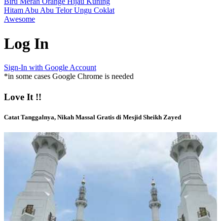
Biru
Merah
Orange
Hijau
Kuning
Hitam
Abu Abu
Telor
Ungu
Coklat
Awesome
Log In
Sign-In with Google Account
*in some cases Google Chrome is needed
Love It !!
Catat Tanggalnya, Nikah Massal Gratis di Mesjid Sheikh Zayed