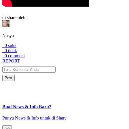
di share oleh :
Nasya
0 suka
0 tidak
0 comment
REPORT
Post
Buat News & Info Baru?
Punya News & Info untuk di Share
Go