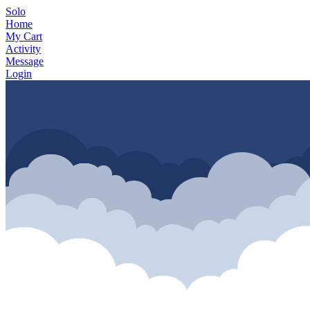
Solo
Home
My Cart
Activity
Message
Login