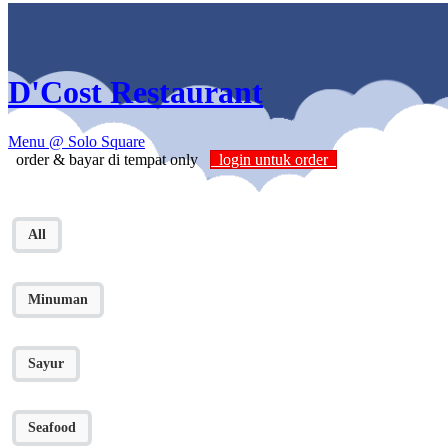
D'Cost Restaurant
Menu
@ Solo Square
order & bayar di tempat only
login untuk order
All
Minuman
Sayur
Seafood