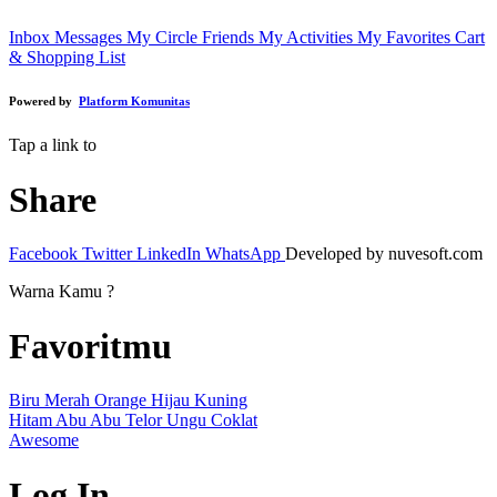
Inbox Messages
My Circle Friends
My Activities
My Favorites
Cart
& Shopping List
Powered by
Platform Komunitas
Tap a link to
Share
Facebook
Twitter
LinkedIn
WhatsApp
Developed by nuvesoft.com
Warna Kamu ?
Favoritmu
Biru
Merah
Orange
Hijau
Kuning
Hitam
Abu Abu
Telor
Ungu
Coklat
Awesome
Log In