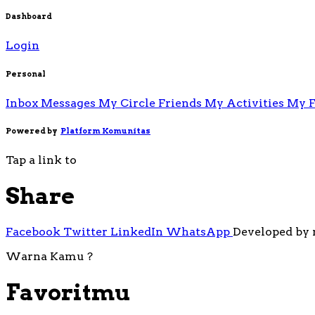
Dashboard
Login
Personal
Inbox Messages
My Circle Friends
My Activities
My F
Powered by
Platform Komunitas
Tap a link to
Share
Facebook
Twitter
LinkedIn
WhatsApp
Developed by
Warna Kamu ?
Favoritmu