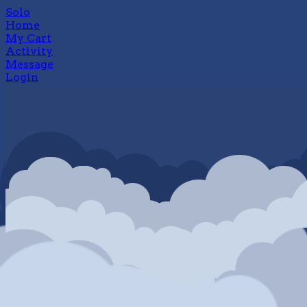
Solo
Home
My Cart
Activity
Message
Login