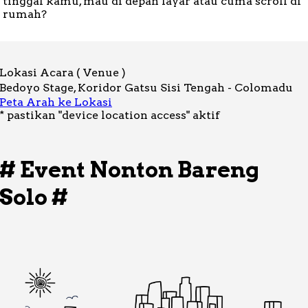
tinggal kamu, mau di depan layar atau cuma scroll di
rumah?
Lokasi Acara ( Venue )
Bedoyo Stage, Koridor Gatsu Sisi Tengah - Colomadu
Peta Arah ke Lokasi
* pastikan "device location access" aktif
# Event Nonton Bareng
Solo #