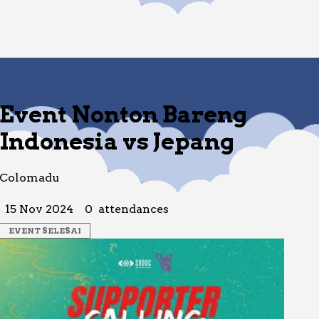
Event Nonton Bareng
Indonesia vs Jepang
Colomadu
15 Nov 2024
0
attendances
EVENT SELESAI