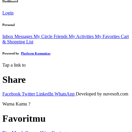
Dashboard
Login
Personal
Inbox Messages
My Circle Friends
My Activities
My Favorites
Cart
& Shopping List
Powered by
Platform Komunitas
Tap a link to
Share
Facebook
Twitter
LinkedIn
WhatsApp
Developed by nuvesoft.com
Warna Kamu ?
Favoritmu