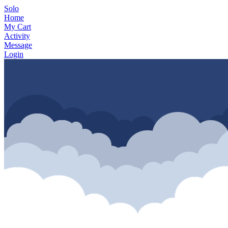
Solo
Home
My Cart
Activity
Message
Login