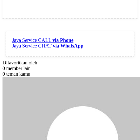
Jaya Service
CALL
via Phone
Jaya Service
CHAT
via WhatsApp
Difavoritkan oleh
0 member lain
0 teman kamu