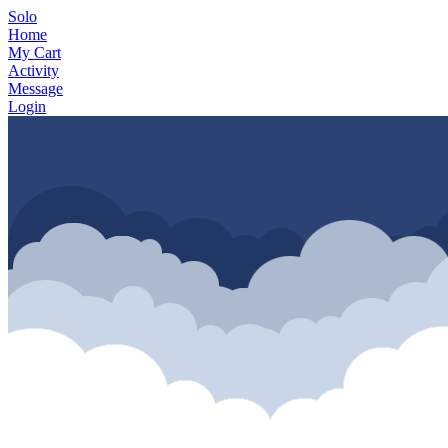
Solo
Home
My Cart
Activity
Message
Login