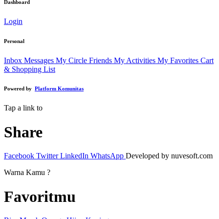
Dashboard
Login
Personal
Inbox Messages
My Circle Friends
My Activities
My Favorites
Cart
& Shopping List
Powered by
Platform Komunitas
Tap a link to
Share
Facebook
Twitter
LinkedIn
WhatsApp
Developed by nuvesoft.com
Warna Kamu ?
Favoritmu