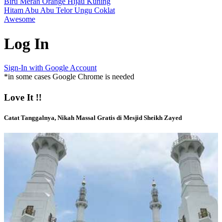
Biru
Merah
Orange
Hijau
Kuning
Hitam
Abu Abu
Telor
Ungu
Coklat
Awesome
Log In
Sign-In with Google Account
*in some cases Google Chrome is needed
Love It !!
Catat Tanggalnya, Nikah Massal Gratis di Mesjid Sheikh Zayed