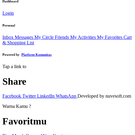
Dashboard
Login
Personal
Inbox Messages
My Circle Friends
My Activities
My Favorites
Cart
& Shopping List
Powered by
Platform Komunitas
Tap a link to
Share
Facebook
Twitter
LinkedIn
WhatsApp
Developed by nuvesoft.com
Warna Kamu ?
Favoritmu