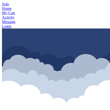
Solo
Home
My Cart
Activity
Message
Login