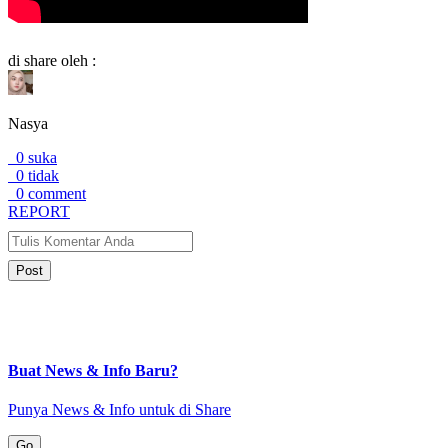
di share oleh :
Nasya
0 suka
0 tidak
0 comment
REPORT
Post
Buat News & Info Baru?
Punya News & Info untuk di Share
Go