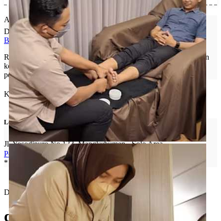
About
De Wave Family Message
Baca
Rasakan pengalaman massage mewah di De WAVE Solo, dengan
kombinasi unik pijat tradisional dipadukan dengan fasilitas dan
perawatan modern.
Kontak & Profil Medsos
Lokasi
Jl. Yosodipuro No.133, Mangkubumen - Solo Area
Peta Arah ke Lokasi
* pastikan "device location access" aktif
De Wave Family Message
di favoritkan oleh