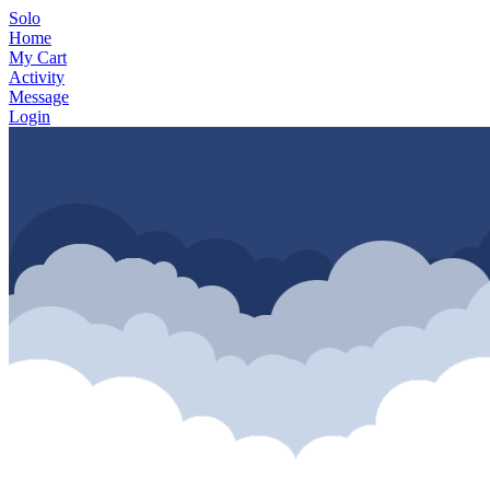
Solo
Home
My Cart
Activity
Message
Login