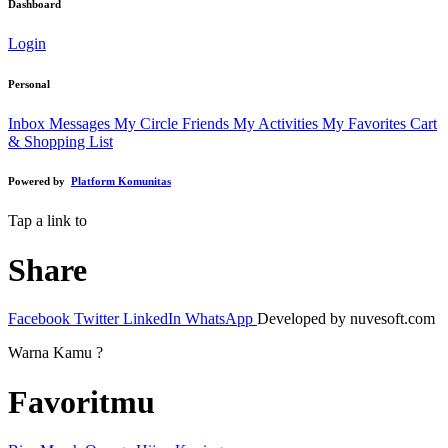
Dashboard
Login
Personal
Inbox Messages
My Circle Friends
My Activities
My Favorites
Cart
& Shopping List
Powered by
Platform Komunitas
Tap a link to
Share
Facebook
Twitter
LinkedIn
WhatsApp
Developed by nuvesoft.com
Warna Kamu ?
Favoritmu