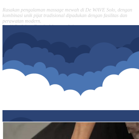
Rasakan pengalaman massage mewah di De WAVE Solo, dengan
kombinasi unik pijat tradisional dipadukan dengan fasilitas dan
perawatan modern.
Profil De Wave Family Message Solo